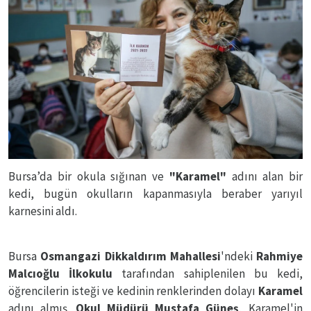
Bursa’da bir okula sığınan ve
"Karamel"
adını alan bir
kedi, bugün okulların kapanmasıyla beraber yarıyıl
karnesini aldı.
Bursa
Osmangazi Dikkaldırım Mahallesi
'ndeki
Rahmiye
Malcıoğlu İlkokulu
tarafından sahiplenilen bu kedi,
öğrencilerin isteği ve kedinin renklerinden dolayı
Karamel
adını almış.
Okul Müdürü Mustafa Güneş
, Karamel'in