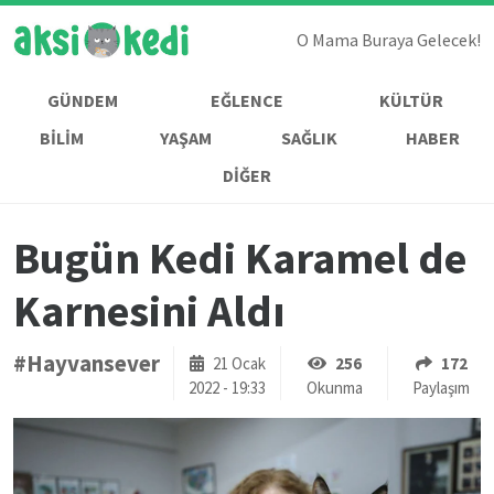
O Mama Buraya Gelecek!
GÜNDEM
EĞLENCE
KÜLTÜR
BİLİM
YAŞAM
SAĞLIK
HABER
DİĞER
Bugün Kedi Karamel de
Karnesini Aldı
#Hayvansever
21 Ocak
256
172
2022 - 19:33
Okunma
Paylaşım