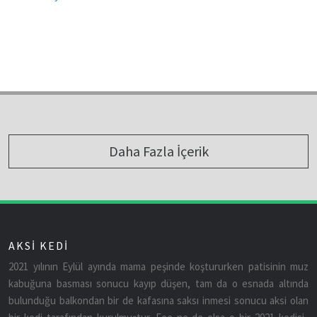
Daha Fazla İçerik
AKSİ KEDİ
2021 yılının Eylül ayında mama peşinde koştururken patisinin muz
kabuğuna basması sonucu kayıp düşen, tam da o esnada altında
bulunduğu balkondan bir de kafasına saksı inmesi sonucu aksi olan