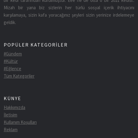
bir kedi tarafından kurulmuştur. Eee ne de olsa o bir 2021 kedisi..
Mizah bir yana biz sizlerin her türlü sosyal içerik ihtiyacını
karşılamaya, sizin kafa yoracağınız şeyleri sizin yerinize irdelemeye
geldik.
POPÜLER KATEGORİLER
#Gündem
#Kültür
#Eğlence
Tüm Kategoriler
KÜNYE
Hakkımızda
İletişim
Kullanım Koşulları
Reklam