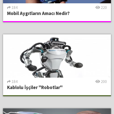
184
220
Mobil Aygıtların Amacı Nedir?
184
200
Kablolu İşçiler ''Robotlar''