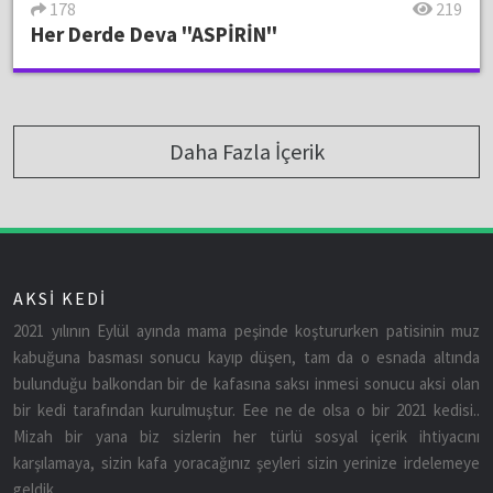
178
219
Her Derde Deva ''ASPİRİN''
Daha Fazla İçerik
AKSİ KEDİ
2021 yılının Eylül ayında mama peşinde koştururken patisinin muz
kabuğuna basması sonucu kayıp düşen, tam da o esnada altında
bulunduğu balkondan bir de kafasına saksı inmesi sonucu aksi olan
bir kedi tarafından kurulmuştur. Eee ne de olsa o bir 2021 kedisi..
Mizah bir yana biz sizlerin her türlü sosyal içerik ihtiyacını
karşılamaya, sizin kafa yoracağınız şeyleri sizin yerinize irdelemeye
geldik.