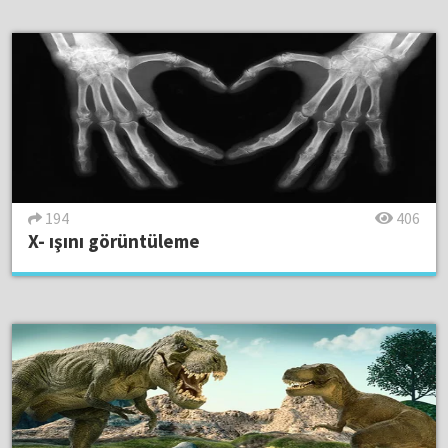
194
406
X- ışını görüntüleme