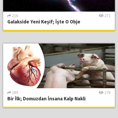
216
271
Galakside Yeni Keşif; İşte O Obje
189
278
Bir İlk; Domuzdan İnsana Kalp Nakli