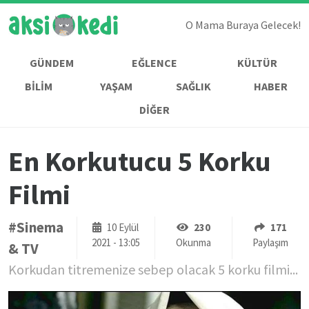
O Mama Buraya Gelecek!
GÜNDEM
EĞLENCE
KÜLTÜR
BİLİM
YAŞAM
SAĞLIK
HABER
DİĞER
En Korkutucu 5 Korku
Filmi
#Sinema
10 Eylül
230
171
2021 - 13:05
Okunma
Paylaşım
& TV
Korkudan titremenize sebep olacak 5 korku filmi...