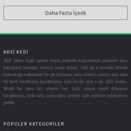
Daha Fazla İçerik
AKSİ KEDİ
2021 yılının Eylül ayında mama peşinde koştururken patisinin muz
kabuğuna basması sonucu kayıp düşen, tam da o esnada altında
bulunduğu balkondan bir de kafasına saksı inmesi sonucu aksi olan
bir kedi tarafından kurulmuştur. Eee ne de olsa o bir 2021 kedisi..
Mizah bir yana biz sizlerin her türlü sosyal içerik ihtiyacını
karşılamaya, sizin kafa yoracağınız şeyleri sizin yerinize irdelemeye
geldik.
POPÜLER KATEGORİLER