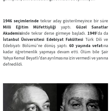
1946 seçimlerinde
tekrar aday gösterilmeyince bir süre
Milli Eğitim Müfettişliği
yaptı.
Güzel Sanatlar
Akademisi
nde tekrar derse girmeye başladı.
1949
'da da
İstanbul Üniversitesi Edebiyat Fakültesi
Türk Dili ve
Edebiyatı Bölümü'ne dönüş yaptı.
60 yaşında vefat
ına
kadar öğretmenlik yapmaya devam etti. Ölüm bile Şair
Yahya Kemal Beyatlı’dan ayrılmasına izin vermedi ve yanına
defnedildi.