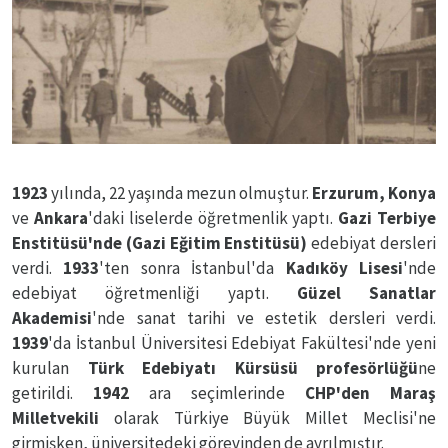
1923
yılında, 22 yaşında mezun olmuştur.
Erzurum, Konya
ve
Ankara
'daki liselerde öğretmenlik yaptı.
Gazi Terbiye
Enstitüsü'nde (Gazi Eğitim Enstitüsü)
edebiyat dersleri
verdi.
1933
'ten sonra İstanbul'da
Kadıköy Lisesi
'nde
edebiyat öğretmenliği yaptı.
Güzel Sanatlar
Akademisi
'nde sanat tarihi ve estetik dersleri verdi.
1939
'da İstanbul Üniversitesi Edebiyat Fakültesi'nde yeni
kurulan
Türk Edebiyatı Kürsüsü profesörlüğü
ne
getirildi.
1942
ara seçimlerinde
CHP'den Maraş
Milletvekili
olarak Türkiye Büyük Millet Meclisi'ne
girmişken, üniversitedeki görevinden de ayrılmıştır.