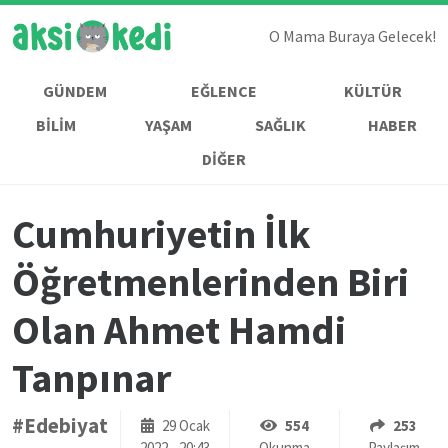
O Mama Buraya Gelecek!
GÜNDEM
EĞLENCE
KÜLTÜR
BİLİM
YAŞAM
SAĞLIK
HABER
DİĞER
Cumhuriyetin İlk
Öğretmenlerinden Biri
Olan Ahmet Hamdi
Tanpınar
#Edebiyat
29 Ocak
554
253
2022 - 20:43
Okunma
Paylaşım