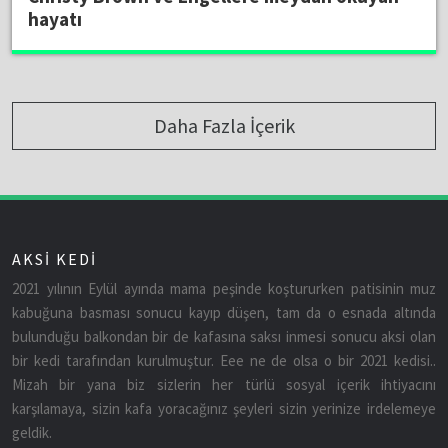
hayatı
Daha Fazla İçerik
AKSİ KEDİ
2021 yılının Eylül ayında mama peşinde koştururken patisinin muz
kabuğuna basması sonucu kayıp düşen, tam da o esnada altında
bulunduğu balkondan bir de kafasına saksı inmesi sonucu aksi olan
bir kedi tarafından kurulmuştur. Eee ne de olsa o bir 2021 kedisi..
Mizah bir yana biz sizlerin her türlü sosyal içerik ihtiyacını
karşılamaya, sizin kafa yoracağınız şeyleri sizin yerinize irdelemeye
geldik.