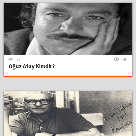
177
246
Oğuz Atay Kimdir?