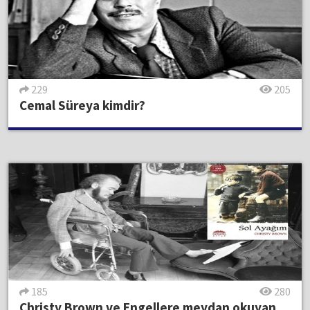
229
205
Cemal Süreya kimdir?
185
280
Christy Brown ve Engellere meydan okuyan