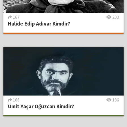
167
203
Halide Edip Adıvar Kimdir?
166
186
Ümit Yaşar Oğuzcan Kimdir?