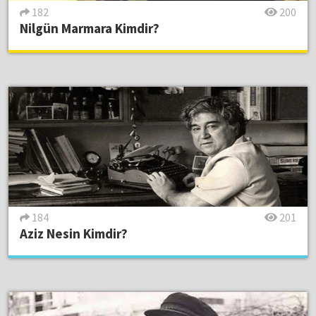
182
200
Nilgün Marmara Kimdir?
184
201
Aziz Nesin Kimdir?