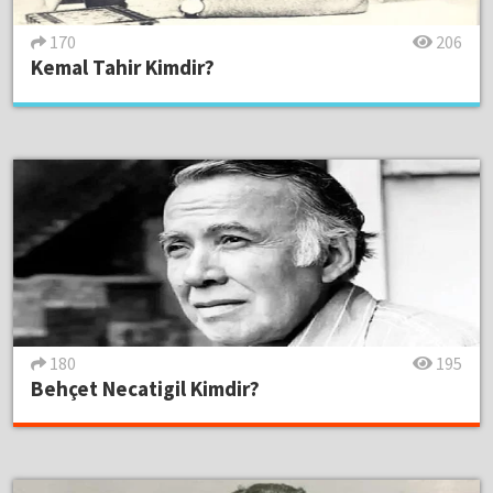
170
206
Kemal Tahir Kimdir?
180
195
Behçet Necatigil Kimdir?