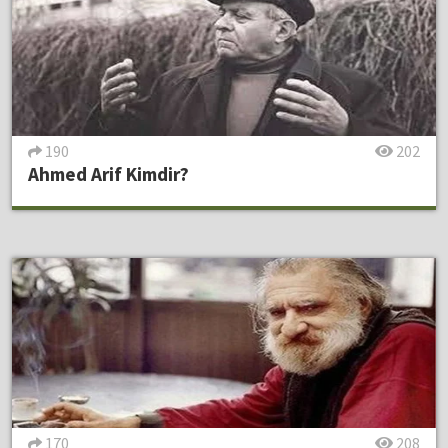
190
202
Ahmed Arif Kimdir?
170
208