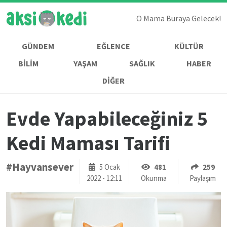
O Mama Buraya Gelecek!
GÜNDEM
EĞLENCE
KÜLTÜR
BİLİM
YAŞAM
SAĞLIK
HABER
DİĞER
Evde Yapabileceğiniz 5
Kedi Maması Tarifi
#Hayvansever
5 Ocak
481
259
2022 - 12:11
Okunma
Paylaşım