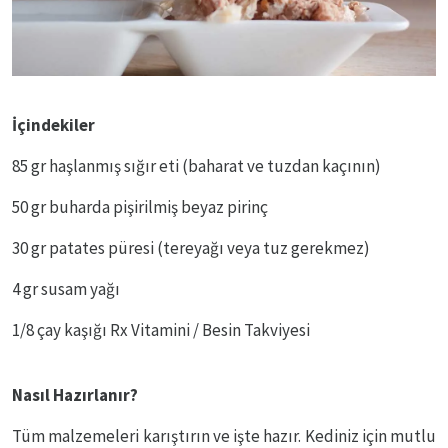
İçindekiler
85 gr haşlanmış sığır eti (baharat ve tuzdan kaçının)
50 gr buharda pişirilmiş beyaz pirinç
30 gr patates püresi (tereyağı veya tuz gerekmez)
4 gr susam yağı
1/8 çay kaşığı Rx Vitamini / Besin Takviyesi
Nasıl Hazırlanır?
Tüm malzemeleri karıştırın ve işte hazır. Kediniz için mutlu