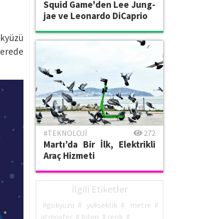
Squid Game'den Lee Jung-
jae ve Leonardo DiCaprio
ökyüzü
nerede
#TEKNOLOJİ
272
Martı’da Bir İlk, Elektrikli
Araç Hizmeti
İlgili Etiketler
gokyuzu
yukseklik
metre
atmosfer
bilim
renk