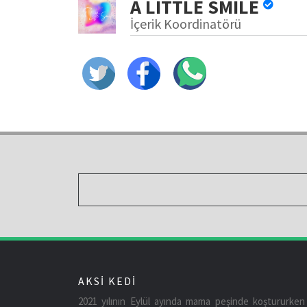
A LITTLE SMILE
İçerik Koordinatörü
AKSİ KEDİ
2021 yılının Eylül ayında mama peşinde koştururke