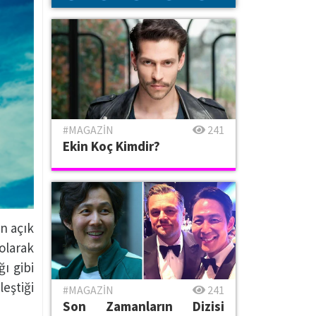
#MAGAZİN
241
Ekin Koç Kimdir?
n açık
olarak
ı gibi
eştiği
#MAGAZİN
241
Son Zamanların Dizisi