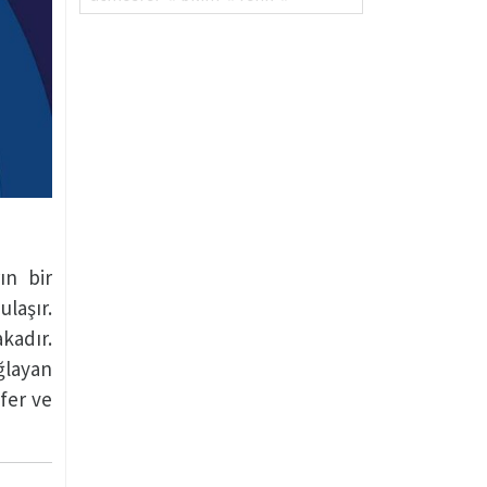
ın bir
laşır.
kadır.
ağlayan
sfer ve