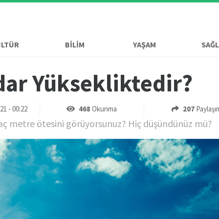
ÜLTÜR
BİLİM
YAŞAM
SAĞL
ar Yüksekliktedir?
1 - 00:22
468
Okunma
207
Paylaşı
 kaç metre ötesini görüyorsunuz? Hiç düşündünüz mü?