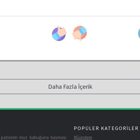
Daha Fazla İçerik
POPÜLER KATEGORİLER
n patisinin muz kabuğuna basması
#Gündem