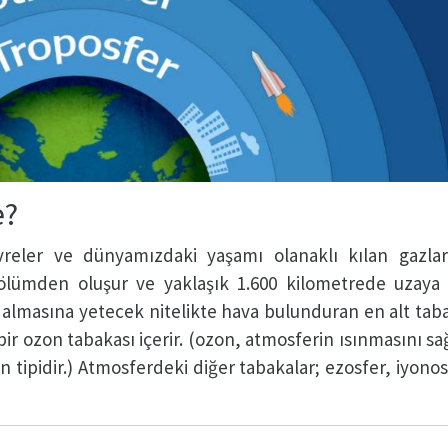
e?
eler ve dünyamızdaki yaşamı olanaklı kılan gazlar
ölümden oluşur ve yaklaşık 1.600 kilometrede uzaya u
 almasına yetecek nitelikte hava bulunduran en alt taba
bir ozon tabakası içerir. (ozon, atmosferin ısınmasını s
en tipidir.) Atmosferdeki diğer tabakalar; ezosfer, iyono